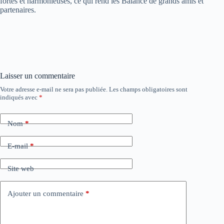
fortes et harmonieuses, ce qui rend les Balance de grands amis et
partenaires.
Laisser un commentaire
Votre adresse e-mail ne sera pas publiée.
Les champs obligatoires sont
indiqués avec
*
Nom
*
E-mail
*
Site web
Ajouter un commentaire
*