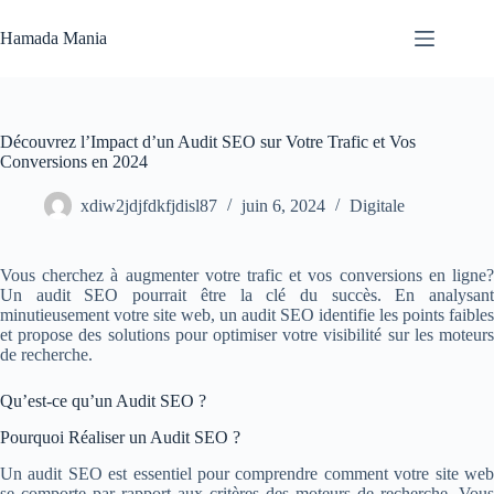
Passer
au
Hamada Mania
contenu
Aucun
résultat
Découvrez l’Impact d’un Audit SEO sur Votre Trafic et Vos
Conversions en 2024
xdiw2jdjfdkfjdisl87
juin 6, 2024
Digitale
Vous cherchez à augmenter votre trafic et vos conversions en ligne?
Un audit SEO pourrait être la clé du succès. En analysant
minutieusement votre site web, un audit SEO identifie les points faibles
et propose des solutions pour optimiser votre visibilité sur les moteurs
de recherche.
Qu’est-ce qu’un Audit SEO ?
Pourquoi Réaliser un Audit SEO ?
Un audit SEO est essentiel pour comprendre comment votre site web
se comporte par rapport aux critères des moteurs de recherche. Vous